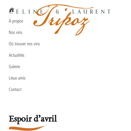
Passer
Passer
Passer
à
au
au
la
contenu
pied
À propos
navigation
principal
de
Nos vins
principale
page
Domaine
Vins
Céline
Où trouver nos vins
en
&
Laurent
Actualités
biodynamie
TRIPOZ
en
Galerie
Bourgogne
Lieux amis
Sud
Contact
Espoir d’avril