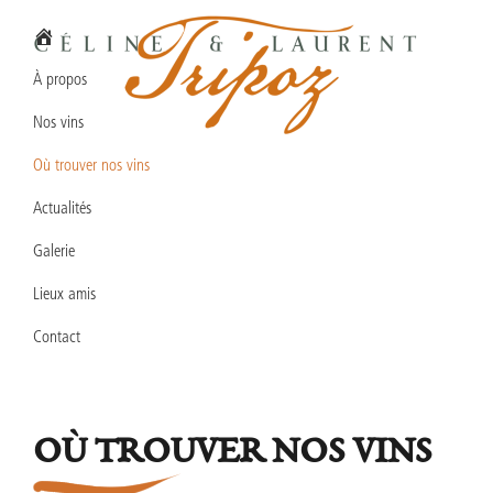
Passer
Passer
Passer
à
au
au
la
contenu
pied
À propos
navigation
principal
de
Nos vins
principale
page
Domaine
Vins
Céline
Où trouver nos vins
en
&
Laurent
Actualités
biodynamie
TRIPOZ
en
Galerie
Bourgogne
Lieux amis
Sud
Contact
OÙ TROUVER NOS VINS