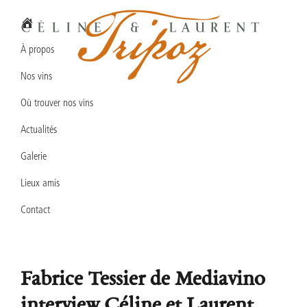
Passer
Passer
Passer
à
au
au
la
contenu
pied
À propos
navigation
principal
de
Nos vins
principale
page
Domaine
Vins
Céline
Où trouver nos vins
en
&
Laurent
Actualités
biodynamie
TRIPOZ
en
Galerie
Bourgogne
Lieux amis
Sud
Contact
Fabrice Tessier de Mediavino
interview Céline et Laurent