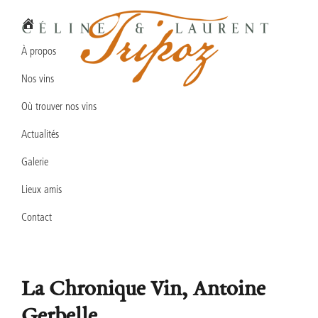
Passer
Passer
Passer
à
au
au
la
contenu
pied
À propos
navigation
principal
de
Nos vins
principale
page
Domaine
Vins
Céline
Où trouver nos vins
en
&
Laurent
Actualités
biodynamie
TRIPOZ
en
Galerie
Bourgogne
Lieux amis
Sud
Contact
La Chronique Vin, Antoine
Gerbelle