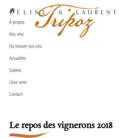
Passer
Passer
Passer
à
au
au
la
contenu
pied
À propos
navigation
principal
de
Nos vins
principale
page
Domaine
Vins
Céline
Où trouver nos vins
en
&
Laurent
Actualités
biodynamie
TRIPOZ
en
Galerie
Bourgogne
Lieux amis
Sud
Contact
Le repos des vignerons 2018