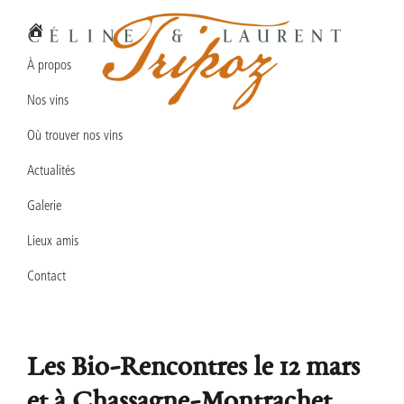
Passer
Passer
Passer
à
au
au
la
contenu
pied
À propos
navigation
principal
de
Nos vins
principale
page
Domaine
Vins
Céline
Où trouver nos vins
en
&
Laurent
Actualités
biodynamie
TRIPOZ
en
Galerie
Bourgogne
Lieux amis
Sud
Contact
Les Bio-Rencontres le 12 mars
et à Chassagne-Montrachet,