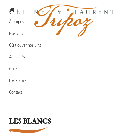
Passer
Passer
Passer
à
au
au
la
contenu
pied
À propos
navigation
principal
de
Nos vins
principale
page
Domaine
Vins
Céline
Où trouver nos vins
en
&
Laurent
Actualités
biodynamie
TRIPOZ
en
Galerie
Bourgogne
Lieux amis
Sud
Contact
LES BLANCS