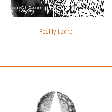
Pouilly-Loché
Footer