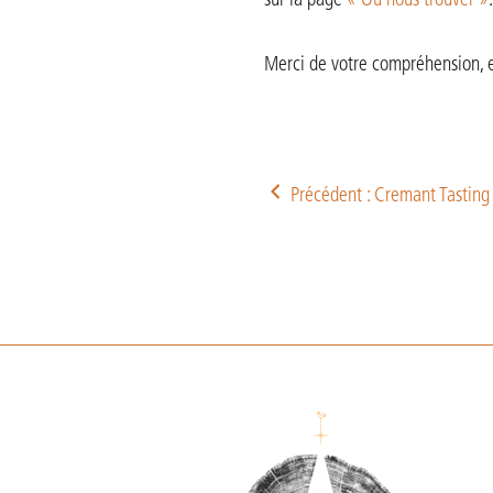
sur la page
« Où nous trouver »
.
Merci de votre compréhension, et
Précédent : Cremant Tasting
Footer