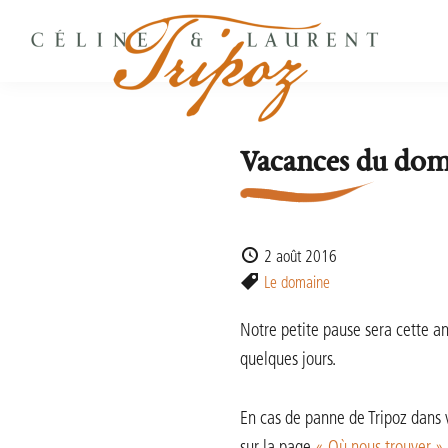
Passer
Passer
Passer
à
au
au
la
contenu
pied
navigation
principal
de
principale
page
Domaine
Vins
Vacances du do
Céline
en
&
Laurent
biodynamie
TRIPOZ
en
Bourgogne
2 août 2016
Sud
Le domaine
Notre petite pause sera cette a
quelques jours.
En cas de panne de Tripoz dans v