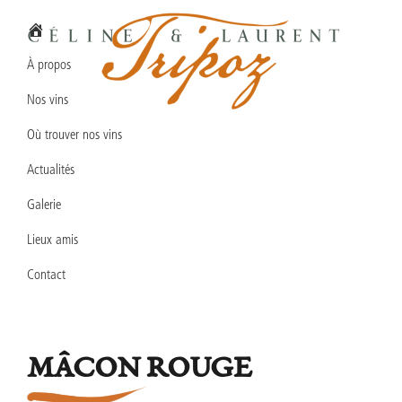
Passer
Passer
Passer
à
au
au
la
contenu
pied
À propos
navigation
principal
de
Nos vins
principale
page
Domaine
Vins
Céline
Où trouver nos vins
en
&
Laurent
Actualités
biodynamie
TRIPOZ
en
Galerie
Bourgogne
Lieux amis
Sud
Contact
MÂCON ROUGE