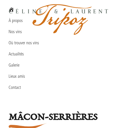
Passer
Passer
Passer
à
au
au
la
contenu
pied
À propos
navigation
principal
de
Nos vins
principale
page
Domaine
Vins
Céline
Où trouver nos vins
en
&
Laurent
Actualités
biodynamie
TRIPOZ
en
Galerie
Bourgogne
Lieux amis
Sud
Contact
MÂCON-SERRIÈRES