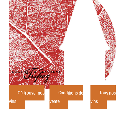
Où trouver nos
Conditions de
Tous nos
vins
vente
vins