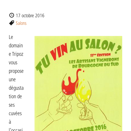
17 octobre 2016
Salons
Le
domain
e Tripoz
vous
propose
une
dégusta
tion de
ses
cuvées
à
l’occasi