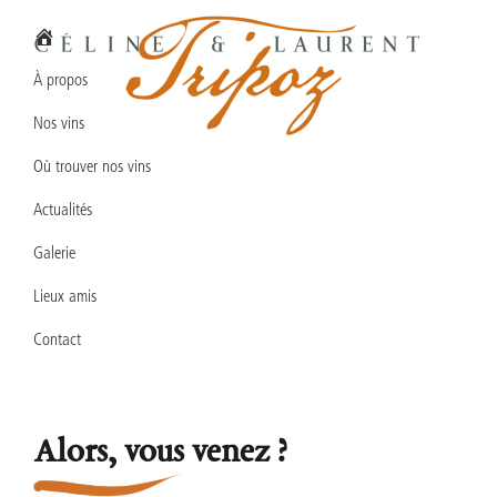
Passer
Passer
Passer
à
au
au
la
contenu
pied
À propos
navigation
principal
de
Nos vins
principale
page
Domaine
Vins
Céline
Où trouver nos vins
en
&
Laurent
Actualités
biodynamie
TRIPOZ
en
Galerie
Bourgogne
Lieux amis
Sud
Contact
Alors, vous venez ?