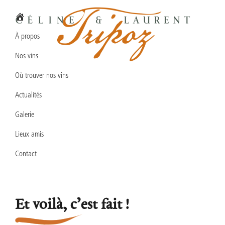
Passer
Passer
Passer
à
au
au
la
contenu
pied
À propos
navigation
principal
de
Nos vins
principale
page
Domaine
Vins
Céline
Où trouver nos vins
en
&
Laurent
Actualités
biodynamie
TRIPOZ
en
Galerie
Bourgogne
Lieux amis
Sud
Contact
Et voilà, c’est fait !