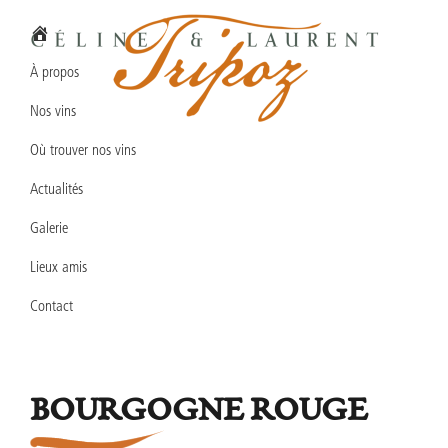
Passer
Passer
Passer
à
au
au
la
contenu
pied
À propos
navigation
principal
de
Nos vins
principale
page
Domaine
Vins
Céline
Où trouver nos vins
en
&
Laurent
Actualités
biodynamie
TRIPOZ
en
Galerie
Bourgogne
Lieux amis
Sud
Contact
BOURGOGNE ROUGE