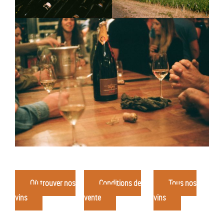
Où trouver nos
Conditions de
Tous nos
vins
vente
vins