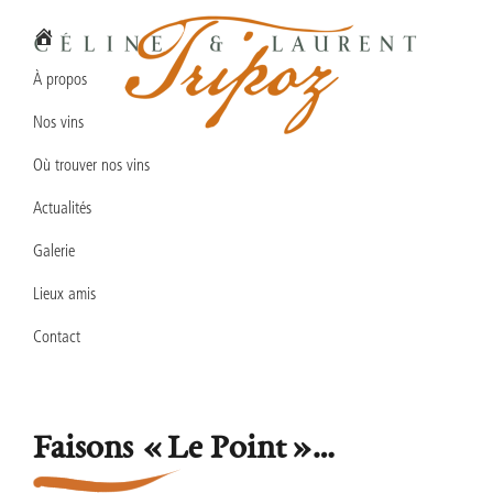
Passer
Passer
Passer
à
au
au
la
contenu
pied
À propos
navigation
principal
de
Nos vins
principale
page
Domaine
Vins
Céline
Où trouver nos vins
en
&
Laurent
Actualités
biodynamie
TRIPOZ
en
Galerie
Bourgogne
Lieux amis
Sud
Contact
Faisons « Le Point »…