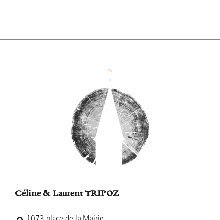
Footer
Céline & Laurent TRIPOZ
1073 place de la Mairie